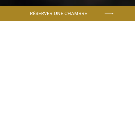
RÉSERVER UNE CHAMBRE
Accueil
39SOFLISB-TRI21-068830
39SOFLISB-TRI21-068830