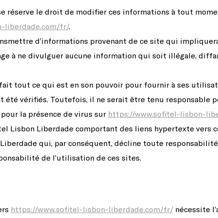
se réserve le droit de modifier ces informations à tout momen
n-liberdade.com/fr/
.
ransmettre d’informations provenant de ce site qui impliquera
age à ne divulguer aucune information qui soit illégale, diffa
fait tout ce qui est en son pouvoir pour fournir à ses utilisa
t été vérifiés. Toutefois, il ne serait être tenu responsable
 pour la présence de virus sur
https://www.sofitel-lisbon-lib
fitel Lisbon Liberdade comportant des liens hypertexte vers c
n Liberdade qui, par conséquent, décline toute responsabilité
onsabilité de l’utilisation de ces sites.
ers
https://www.sofitel-lisbon-liberdade.com/fr/
nécessite l’