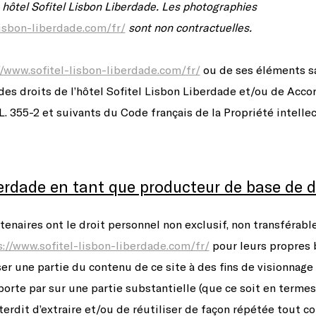
t
hôtel Sofitel Lisbon Liberdade.
Les photographies
lisbon-liberdade.com/fr/
sont non contractuelles.
//www.sofitel-lisbon-liberdade.com/fr/
ou de ses éléments sa
es droits de l’hôtel Sofitel Lisbon Liberdade et/ou de Accor
L. 355-2 et suivants du Code français de la Propriété intellec
berdade en tant que producteur de base de
tenaires ont le droit personnel non exclusif, non transférabl
s://www.sofitel-lisbon-liberdade.com/fr/
pour leurs propres 
iser une partie du contenu de ce site à des fins de visionnage
 porte par sur une partie substantielle (que ce soit en terme
nterdit d’extraire et/ou de réutiliser de façon répétée tout 