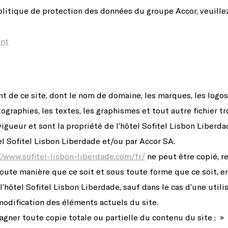
olitique de protection des données du groupe Accor, veuillez
ent
t de ce site, dont le nom de domaine, les marques, les logos
tographies, les textes, les graphismes et tout autre fichier tr
vigueur et sont la propriété de l’hôtel Sofitel Lisbon Liberd
tel Sofitel Lisbon Liberdade et/ou par Accor SA.
//www.sofitel-lisbon-liberdade.com/fr/
ne peut être copié, re
toute manière que ce soit et sous toute forme que ce soit, e
 l’hôtel Sofitel Lisbon Liberdade, sauf dans le cas d’une util
modification des éléments actuels du site.
gner toute copie totale ou partielle du contenu du site : »